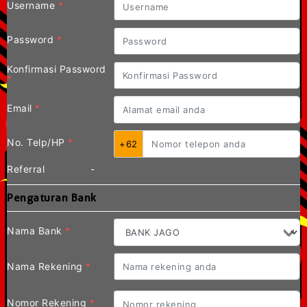
Username
*
Password
*
Konfirmasi Password
*
Email
*
No. Telp/HP
*
+62
Referral
-
Pengaturan Bank
Nama Bank
*
Nama Rekening
*
Nomor Rekening
*