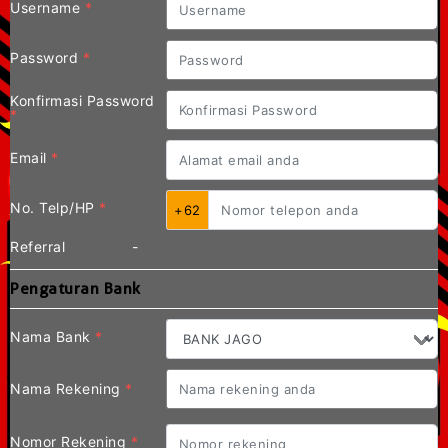
Username
*
Password
*
Konfirmasi Password
*
Email
*
No. Telp/HP
*
+62
Referral
-
Pengaturan Bank
Nama Bank
*
Nama Rekening
*
Nomor Rekening
*